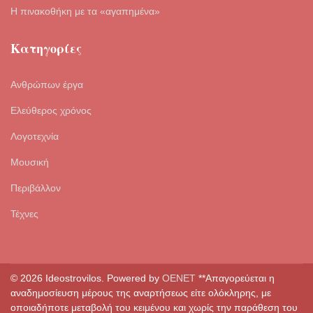
Η πινακοθήκη με τα «αγαπημένα»
Κατηγορίες
Ανθρώπων έργα
Ελεύθερος χρόνος
Λογοτεχνία
Μουσική
Περιβάλλον
Τέχνες
© 2026 Ideostrovilos. Powered by
OENET
**Απαγορεύεται η
αναδημοσίευση μέρους της αναρτήσεως είτε ολόκληρης, με
οποιαδήποτε μεταβολή του κειμένου και χωρίς την παράθεση του