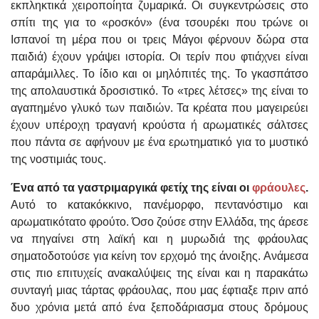
εκπληκτικά χειροποίητα ζυμαρικά. Οι συγκεντρώσεις στο
σπίτι της για το «ροσκόν» (ένα τσουρέκι που τρώνε οι
Ισπανοί τη μέρα που οι τρεις Μάγοι φέρνουν δώρα στα
παιδιά) έχουν γράψει ιστορία. Οι τερίν που φτιάχνει είναι
απαράμιλλες. Το ίδιο και οι μηλόπιτές της. Το γκασπάτσο
της απολαυστικά δροσιστικό. Το «τρες λέτσες» της είναι το
αγαπημένο γλυκό των παιδιών. Τα κρέατα που μαγειρεύει
έχουν υπέροχη τραγανή κρούστα ή αρωματικές σάλτσες
που πάντα σε αφήνουν με ένα ερωτηματικό για το μυστικό
της νοστιμιάς τους.
Ένα από τα γαστριμαργικά φετίχ της είναι οι
φράουλες
.
Αυτό το κατακόκκινο, πανέμορφο, πεντανόστιμο και
αρωματικότατο φρούτο. Όσο ζούσε στην Ελλάδα, της άρεσε
να πηγαίνει στη λαϊκή και η μυρωδιά της φράουλας
σηματοδοτούσε για κείνη τον ερχομό της άνοιξης. Ανάμεσα
στις πιο επιτυχείς ανακαλύψεις της είναι και η παρακάτω
συνταγή μιας τάρτας φράουλας, που μας έφτιαξε πριν από
δυο χρόνια μετά από ένα ξεποδάριασμα στους δρόμους