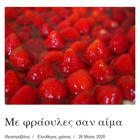
Με φράουλες σαν αίμα
Ιδεοστρόβιλος
Ελεύθερος χρόνος
26 Μαϊος 2020