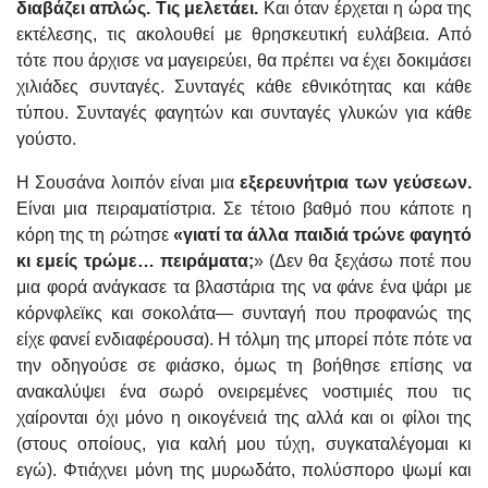
διαβάζει απλώς. Τις μελετάει.
Και όταν έρχεται η ώρα της
εκτέλεσης, τις ακολουθεί με θρησκευτική ευλάβεια. Από
τότε που άρχισε να μαγειρεύει, θα πρέπει να έχει δοκιμάσει
χιλιάδες συνταγές. Συνταγές κάθε εθνικότητας και κάθε
τύπου. Συνταγές φαγητών και συνταγές γλυκών για κάθε
γούστο.
Η Σουσάνα λοιπόν είναι μια
εξερευνήτρια των γεύσεων.
Είναι μια πειραματίστρια. Σε τέτοιο βαθμό που κάποτε η
κόρη της τη ρώτησε
«γιατί τα άλλα παιδιά τρώνε φαγητό
κι εμείς τρώμε… πειράματα;
» (Δεν θα ξεχάσω ποτέ που
μια φορά ανάγκασε τα βλαστάρια της να φάνε ένα ψάρι με
κόρνφλεϊκς και σοκολάτα— συνταγή που προφανώς της
είχε φανεί ενδιαφέρουσα). Η τόλμη της μπορεί πότε πότε να
την οδηγούσε σε φιάσκο, όμως τη βοήθησε επίσης να
ανακαλύψει ένα σωρό ονειρεμένες νοστιμιές που τις
χαίρονται όχι μόνο η οικογένειά της αλλά και οι φίλοι της
(στους οποίους, για καλή μου τύχη, συγκαταλέγομαι κι
εγώ). Φτιάχνει μόνη της μυρωδάτο, πολύσπορο ψωμί και