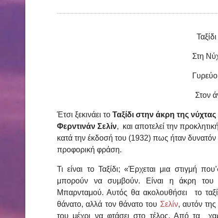
Ταξίδι
Στη Νύχ
Γυρεύου
Στον ά
Έτσι ξεκινάει το
Ταξίδι στην άκρη της νύχτας
Φερντινάν Σελίν
, και αποτελεί την προκλητι
κατά την έκδοσή του (1932) πως ήταν δυνατόν 
προφορική φράση.
Τι είναι το Ταξίδι; «Έρχεται μια στιγμή π
μπορούν να συμβούν. Είναι η άκρη του 
Μπαρνταμού. Αυτός θα ακολουθήσει το ταξίδ
θάνατο, αλλά τον θάνατο του
Σελίν
, αυτόν τη
του μέχρι να φτάσει στο τέλος. Από τα χ