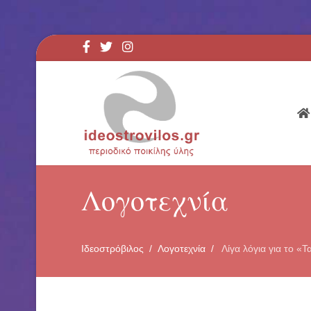
Λογοτεχνία
Ιδεοστρόβιλος
Λογοτεχνία
Λίγα λόγια για το «Τ