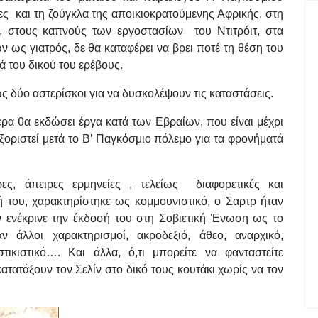
ες και τη ζούγκλα της αποικιοκρατούμενης Αφρικής, στη
 στους καπνούς των εργοστασίων του Ντιτρόιτ, στα
ν ως γιατρός, δε θα καταφέρει να βρει ποτέ τη θέση του
νά του δικού του ερέβους.
 δύο αστερίσκοι για να δυσκολέψουν τις καταστάσεις.
τερα θα εκδώσει έργα κατά των Εβραίων, που είναι μέχρι
ξοριστεί μετά το Β’ Παγκόσμιο πόλεμο για τα φρονήματά
ρες, άπειρες ερμηνείες , τελείως διαφορετικές και
ή του, χαρακτηρίστηκε ως κομμουνιστικό, ο Σαρτρ ήταν
ν ενέκρινε την έκδοσή του στη Σοβιετική Ένωση ως το
ν άλλοι χαρακτηρισμοί, ακροδεξιό, άθεο, αναρχικό,
υστικιστικό…. Και άλλα, ό,τι μπορείτε να φανταστείτε
ατάξουν τον Σελίν στο δικό τους κουτάκι χωρίς να τον