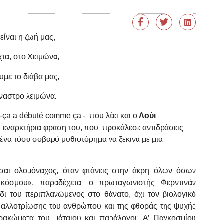
 είναι η ζωή μας,
τα, στο Χειμώνα,
με το διάβα μας,
ναστρο λειμώνα.
-ça a débuté comme ça - που λέει και ο
Λούι
κή εναρκτήρια φράση του, που προκάλεσε αντιδράσεις
ένα τόσο σοβαρό μυθιστόρημα να ξεκινά με μια
ου’σαι ολομόναχος, όταν φτάνεις στην άκρη όλων όσων
κόσμου», παραδέχεται ο πρωταγωνιστής Φερντινάν
ι του περιπλανώμενος στο θάνατο, όχι τον βιολογικό
ς αλλοτρίωσης του ανθρώπου και της φθοράς της ψυχής
αρακώματα του μάταιου και παράλογου Α’ Παγκοσμίου