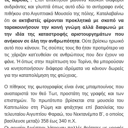
ανδριάντες και γλυπτά όπως αυτό εδώ το αντίγραφο ενός
πιθήκου στο Αιγυπτιακό Μουσείο της πόλης. Καταλαβαίνω
ότι
οι ακτιβιστές φέρονται προκλητικά με σκοπό να
ταρακουνήσουν την κοινή γνώμη αλλά διαφωνώ με
την ιδέα της καταστροφής αριστουργημάτων που
ανήκουν σε όλη την ανθρωπότητα
. Ούτε βρίσκω ηρωικό
αυτό που κάνουν. Τις σούπες τους θα ήταν προτιμότερο να
τις χάριζαν κατ'ευθείαν σε ανθρώπους που δεν έχουν να
φάνε. Ή όπως στην περίπτωση του Τορίνο, θα μπορούσαν
να κινητοποιήσουν διάφορα ιδρύματα να κάνουν δωρεές
για την καταπολέμηση της φτώχειας.
Ο πίθηκος της φωτογραφίας είναι ένας μπαμπουίνος που
αναπαριστά τον θεό Τωτ, προστάτη της γραφής και των
επιστημών. Το πρωτότυπο βρίσκεται στα μουσεία του
Καπιτωλίου στη Ρώμη και φτιάχτηκε επί βασιλείας του
τελευταίου Αιγυπτίου Φαραώ, του Νεκτανέμπο Β', ο οποίος
βασίλευσε μεταξύ 358 έως 340 π.Χ.
Οι αρχαίοι Αιγύπτιοι λάτρευαν πολλές θεότητες με μορφές