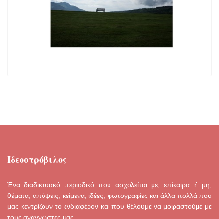
Ιδεοστρόβιλος
Ένα διαδικτυακό περιοδικό που ασχολείται με, επίκαιρα ή μη,
θέματα, απόψεις, κείμενα, ιδέες, φωτογραφίες και άλλα πολλά που
μας κεντρίζουν το ενδιαφέρον και που θέλουμε να μοιραστούμε με
τους αναγνώστες μας.