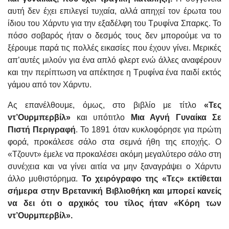
αυτή δεν έχει επιλεγεί τυχαία, αλλά απηχεί τον έρωτα του
ίδιου του Χάρντυ για την εξαδέλφη του Τρυφίνα Σπαρκς. Το
πόσο σοβαρός ήταν ο δεσμός τους δεν μπορούμε να το
ξέρουμε παρά τις πολλές εικασίες που έχουν γίνει. Μερικές
απ’αυτές μιλούν για ένα απλό φλερτ ενώ άλλες αναφέρουν
και την περίπτωση να απέκτησε η Τρυφίνα ένα παιδί εκτός
γάμου από τον Χάρντυ.
Ας επανέλθουμε, όμως, στο βιβλίο με τίτλο
«Τες
ντ’Ουρμπερβίλ»
και υπότιτλο
Μια Αγνή Γυναίκα Σε
Πιστή Περιγραφή
. Το 1891 όταν κυκλοφόρησε για πρώτη
φορά, προκάλεσε σάλο στα σεμνά ήθη της εποχής. Ο
«Τζουντ» έμελε να προκαλέσει ακόμη μεγαλύτερο σάλο στη
συνέχεια και να γίνει αιτία να μην ξαναγράψει ο Χάρντυ
άλλο μυθιστόρημα.
Το χειρόγραφο της «Τες» εκτίθεται
σήμερα στην Βρετανική Βιβλιοθήκη και μπορεί κανείς
να δει ότι ο αρχικός του τίλος ήταν «Κόρη των
ντ’Ουρμπερβίλ».