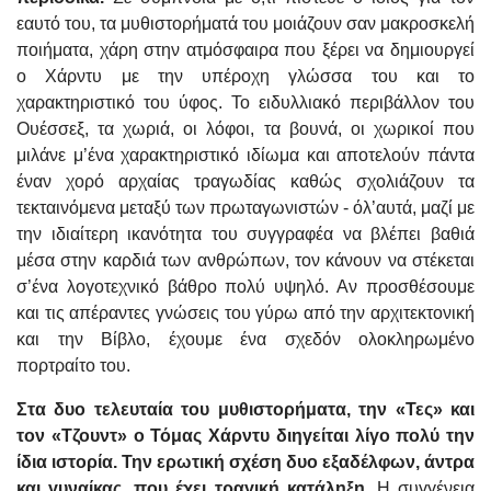
εαυτό του, τα μυθιστορήματά του μοιάζουν σαν μακροσκελή
ποιήματα, χάρη στην ατμόσφαιρα που ξέρει να δημιουργεί
ο Χάρντυ με την υπέροχη γλώσσα του και το
χαρακτηριστικό του ύφος. Το ειδυλλιακό περιβάλλον του
Ουέσσεξ, τα χωριά, οι λόφοι, τα βουνά, οι χωρικοί που
μιλάνε μ’ένα χαρακτηριστικό ιδίωμα και αποτελούν πάντα
έναν χορό αρχαίας τραγωδίας καθώς σχολιάζουν τα
τεκταινόμενα μεταξύ των πρωταγωνιστών - όλ’αυτά, μαζί με
την ιδιαίτερη ικανότητα του συγγραφέα να βλέπει βαθιά
μέσα στην καρδιά των ανθρώπων, τον κάνουν να στέκεται
σ’ένα λογοτεχνικό βάθρο πολύ υψηλό. Αν προσθέσουμε
και τις απέραντες γνώσεις του γύρω από την αρχιτεκτονική
και την Βίβλο, έχουμε ένα σχεδόν ολοκληρωμένο
πορτραίτο του.
Στα δυο τελευταία του μυθιστορήματα, την «Τες» και
τον «Τζουντ» ο Τόμας Χάρντυ διηγείται λίγο πολύ την
ίδια ιστορία. Την ερωτική σχέση δυο εξαδέλφων, άντρα
και γυναίκας, που έχει τραγική κατάληξη.
Η συγγένεια