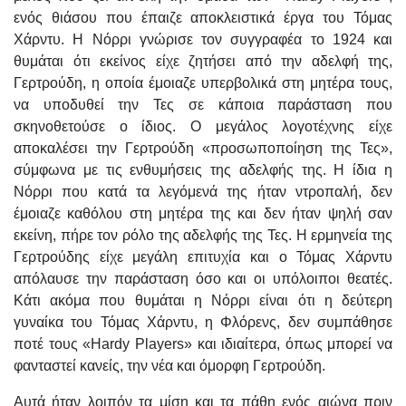
ενός θιάσου που έπαιζε αποκλειστικά έργα του Τόμας
Χάρντυ. Η Νόρρι γνώρισε τον συγγραφέα το 1924 και
θυμάται ότι εκείνος είχε ζητήσει από την αδελφή της,
Γερτρούδη, η οποία έμοιαζε υπερβολικά στη μητέρα τους,
να υποδυθεί την Τες σε κάποια παράσταση που
σκηνοθετούσε ο ίδιος. Ο μεγάλος λογοτέχνης είχε
αποκαλέσει την Γερτρούδη «προσωποποίηση της Τες»,
σύμφωνα με τις ενθυμήσεις της αδελφής της. Η ίδια η
Νόρρι που κατά τα λεγόμενά της ήταν ντροπαλή, δεν
έμοιαζε καθόλου στη μητέρα της και δεν ήταν ψηλή σαν
εκείνη, πήρε τον ρόλο της αδελφής της Τες. Η ερμηνεία της
Γερτρούδης είχε μεγάλη επιτυχία και ο Τόμας Χάρντυ
απόλαυσε την παράσταση όσο και οι υπόλοιποι θεατές.
Κάτι ακόμα που θυμάται η Νόρρι είναι ότι η δεύτερη
γυναίκα του Τόμας Χάρντυ, η Φλόρενς, δεν συμπάθησε
ποτέ τους «Hardy Players» και ιδιαίτερα, όπως μπορεί να
φανταστεί κανείς, την νέα και όμορφη Γερτρούδη.
Αυτά ήταν λοιπόν τα μίση και τα πάθη ενός αιώνα πριν