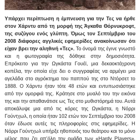
Υπάρχει περίπτωση η έμπνευση για την Τες να ήρθε
στον Χάρντυ από τη μορφή της Άγκαθα Θόρνυκροφτ,
της συζύγου ενός γλύπτη. Όμως τον Σεπτέμβριο του
2008 διάφορες αγγλικές εφημερίδες ανακοίνωσαν ότι
είχαν βρει την αληθινή «Τες».
Το όνομά της έγινε γνωστό
και η φωτογραφία της δόθηκε στην δημοσιότητα.
Επρόκειτο για την Ωγκάστα Γουέϊ, μια δεκαοκτάχρονη
κοπέλα, την οποία είχε δει ο συγγραφέας να αρμέγει μια
αγελάδα στο αγρόκτημα του παππού της στο Ντόρσετ το
1888. Ο Χάρντυ ήταν τότε 48 ετών και εντυπωσιάστηκε
από την ομορφιά της. Κράτησε στο μυαλό του την εικόνα
της και την απαθανάτισε ως Τες στο μυθιστόρημά του. Αυτά
αποκάλυψε μια από τις κόρες της Ωγκάστα, η Νόρρι
Γούντχωλ, η οποία ήταν 102 ετών τον Σεπτέμβριο του 2008
όταν έδωσε αυτές τις πληροφορίες στις εφημερίδες. Η
Νόρρι Γούντχωλ υπήρξε ηθοποιός του θεάτρου και το μόνο
μέλος που ζει απ’όλη την ομάδα των «Hardy Players»,