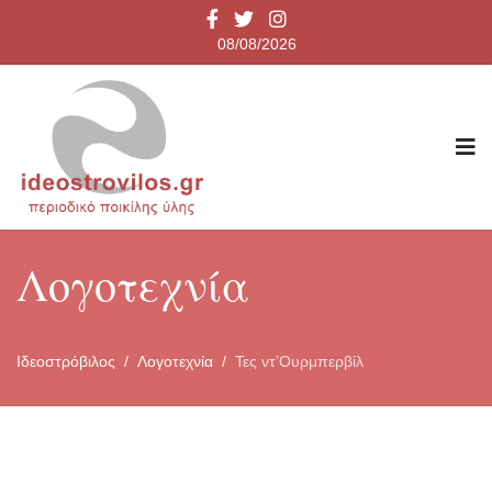
08/08/2026
Λογοτεχνία
Ιδεοστρόβιλος
Λογοτεχνία
Τες ντ’Ουρμπερβίλ