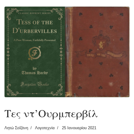
Τες ντ’Ουρμπερβίλ
Λητώ Σεϊζάνη
Λογοτεχνία
25 Ιανουαρίου 2021