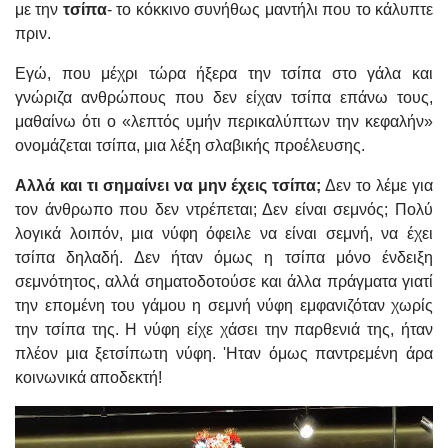
με την
τσίπα
- το κόκκινο συνήθως μαντήλι που το κάλυπτε
πριν.
Εγώ, που μέχρι τώρα ήξερα την τσίπα στο γάλα και
γνώριζα ανθρώπους που δεν είχαν τσίπα επάνω τους,
μαθαίνω ότι ο «λεπτός υμήν περικαλύπτων την κεφαλήν»
ονομάζεται τσίπα, μια λέξη σλαβικής προέλευσης.
Αλλά και τι σημαίνει να μην έχεις τσίπα;
Δεν το λέμε για
τον άνθρωπο που δεν ντρέπεται; Δεν είναι σεμνός; Πολύ
λογικά λοιπόν, μια νύφη όφειλε να είναι σεμνή, να έχει
τσίπα δηλαδή. Δεν ήταν όμως η τσίπα μόνο ένδειξη
σεμνότητος, αλλά σηματοδοτούσε και άλλα πράγματα γιατί
την επομένη του γάμου η σεμνή νύφη εμφανιζόταν χωρίς
την τσίπα της. Η νύφη είχε χάσει την παρθενιά της, ήταν
πλέον μια ξετσίπωτη νύφη. 'Ηταν όμως παντρεμένη άρα
κοινωνικά αποδεκτή!