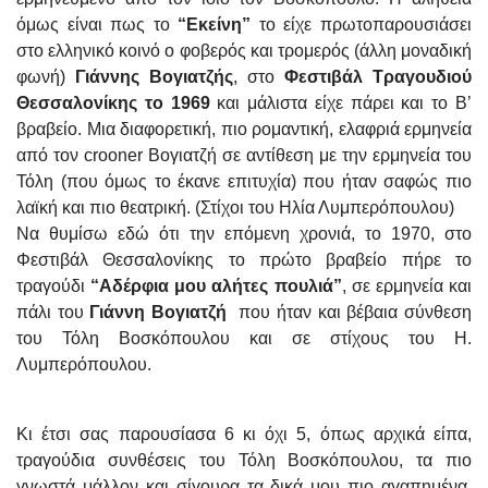
όμως είναι πως το
“Εκείνη”
το είχε πρωτοπαρουσιάσει
στο ελληνικό κοινό ο φοβερός και τρομερός (άλλη μοναδική
φωνή)
Γιάννης Βογιατζής
, στο
Φεστιβάλ Τραγουδιού
Θεσσαλονίκης το 1969
και μάλιστα είχε πάρει και το Β’
βραβείο. Μια διαφορετική, πιο ρομαντική, ελαφριά ερμηνεία
από τον crooner Βογιατζή σε αντίθεση με την ερμηνεία του
Τόλη (που όμως το έκανε επιτυχία) που ήταν σαφώς πιο
λαϊκή και πιο θεατρική. (Στίχοι του Ηλία Λυμπερόπουλου)
Να θυμίσω εδώ ότι την επόμενη χρονιά, το 1970, στο
Φεστιβάλ Θεσσαλονίκης το πρώτο βραβείο πήρε το
τραγούδι
“Αδέρφια μου αλήτες πουλιά”
, σε ερμηνεία και
πάλι του
Γιάννη Βογιατζή
που ήταν και βέβαια σύνθεση
του Τόλη Βοσκόπουλου και σε στίχους του Η.
Λυμπερόπουλου.
Κι έτσι σας παρουσίασα 6 κι όχι 5, όπως αρχικά είπα,
τραγούδια συνθέσεις του Τόλη Βοσκόπουλου, τα πιο
γνωστά μάλλον και σίγουρα τα δικά μου πιο αγαπημένα.