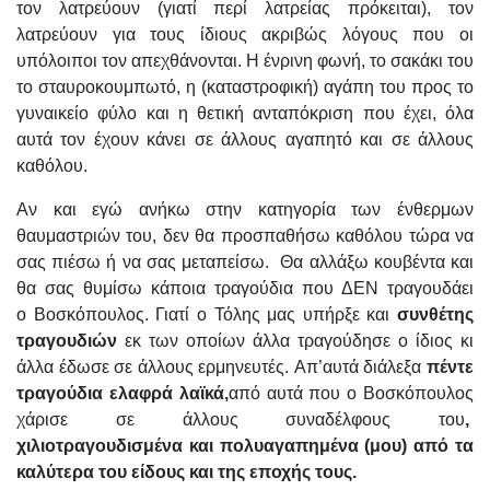
τον λατρεύουν (γιατί περί λατρείας πρόκειται), τον
λατρεύουν για τους ίδιους ακριβώς λόγους που οι
υπόλοιποι τον απεχθάνονται. Η ένρινη φωνή, το σακάκι του
το σταυροκουμπωτό, η (καταστροφική) αγάπη του προς το
γυναικείο φύλο και η θετική ανταπόκριση που έχει, όλα
αυτά τον έχουν κάνει σε άλλους αγαπητό και σε άλλους
καθόλου.
Αν και εγώ ανήκω στην κατηγορία των ένθερμων
θαυμαστριών του, δεν θα προσπαθήσω καθόλου τώρα να
σας πιέσω ή να σας μεταπείσω. Θα αλλάξω κουβέντα και
θα σας θυμίσω κάποια τραγούδια που ΔΕΝ τραγουδάει
ο Βοσκόπουλος. Γιατί ο Τόλης μας υπήρξε και
συνθέτης
τραγουδιών
εκ των οποίων άλλα τραγούδησε ο ίδιος κι
άλλα έδωσε σε άλλους ερμηνευτές. Απ’αυτά διάλεξα
πέντε
τραγούδια ελαφρά λαϊκά,
από αυτά που ο Βοσκόπουλος
χάρισε σε άλλους συναδέλφους του
,
χιλιοτραγουδισμένα και πολυαγαπημένα (μου) από τα
καλύτερα του είδους και της εποχής τους.