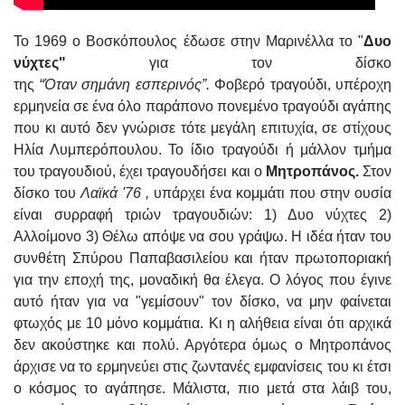
Το 1969 ο Βοσκόπουλος έδωσε στην Μαρινέλλα το "
Δυο
νύχτες"
για τον δίσκο
της “
Όταν σημάνη εσπερινός”.
Φοβερό τραγούδι, υπέροχη
ερμηνεία σε ένα όλο παράπονο πονεμένο τραγούδι αγάπης
που κι αυτό δεν γνώρισε τότε μεγάλη επιτυχία, σε στίχους
Ηλία Λυμπερόπουλου. Το ίδιο τραγούδι ή μάλλον τμήμα
του τραγουδιού, έχει τραγουδήσει και ο
Μητροπάνος.
Στον
δίσκο του
Λαϊκά '76 ,
υπάρχει ένα κομμάτι που στην ουσία
είναι συρραφή τριών τραγουδιών: 1) Δυο νύχτες 2)
Αλλοίμονο 3) Θέλω απόψε να σου γράψω. Η ιδέα ήταν του
συνθέτη Σπύρου Παπαβασιλείου και ήταν πρωτοποριακή
για την εποχή της, μοναδική θα έλεγα. Ο λόγος που έγινε
αυτό ήταν για να "γεμίσουν" τον δίσκο, να μην φαίνεται
φτωχός με 10 μόνο κομμάτια. Κι η αλήθεια είναι ότι αρχικά
δεν ακούστηκε και πολύ. Αργότερα όμως ο Μητροπάνος
άρχισε να το ερμηνεύει στις ζωντανές εμφανίσεις του κι έτσι
ο κόσμος το αγάπησε. Μάλιστα, πιο μετά στα λάιβ του,