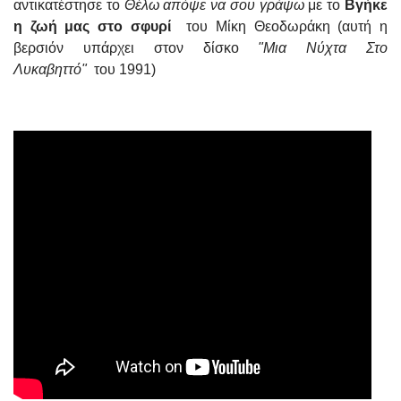
αντικατέστησε το
Θέλω απόψε να σου γράψω
με το
Βγήκε
η ζωή μας στο σφυρί
του Μίκη Θεοδωράκη (αυτή η
βερσιόν υπάρχει στον δίσκο
"Μια Νύχτα Στο
Λυκαβηττό"
του 1991)