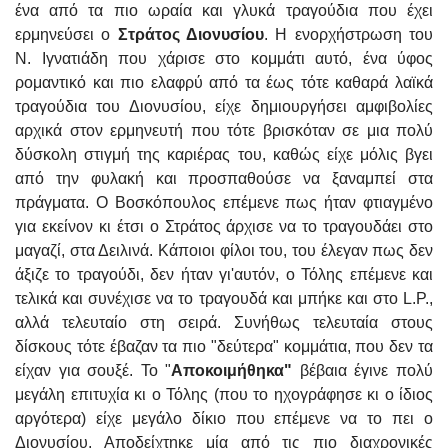
ένα από τα πιο ωραία και γλυκά τραγούδια που έχει
ερμηνεύσει ο
Στράτος Διονυσίου
. Η ενορχήστρωση του
Ν. Ιγνατιάδη που χάρισε στο κομμάτι αυτό, ένα ύφος
ρομαντικό και πιο ελαφρύ από τα έως τότε καθαρά λαϊκά
τραγούδια του Διονυσίου, είχε δημιουργήσει αμφιβολίες
αρχικά στον ερμηνευτή που τότε βρισκόταν σε μια πολύ
δύσκολη στιγμή της καριέρας του, καθώς είχε μόλις βγει
από την φυλακή και προσπαθούσε να ξαναμπεί στα
πράγματα. Ο Βοσκόπουλος επέμενε πως ήταν φτιαγμένο
για εκείνον κι έτσι ο Στράτος άρχισε να το τραγουδάει στο
μαγαζί, στα Δειλινά. Κάποιοι φίλοι του, του έλεγαν πως δεν
άξιζε το τραγούδι, δεν ήταν γι'αυτόν, ο Τόλης επέμενε και
τελικά και συνέχισε να το τραγουδά και μπήκε και στο L.P.,
αλλά τελευταίο στη σειρά. Συνήθως τελευταία στους
δίσκους τότε έβαζαν τα πιο "δεύτερα" κομμάτια, που δεν τα
είχαν για σουξέ. Το "
Αποκοιμήθηκα"
βέβαια έγινε πολύ
μεγάλη επιτυχία κι ο Τόλης (που το ηχογράφησε κι ο ίδιος
αργότερα) είχε μεγάλο δίκιο που επέμενε να το πει ο
Διονυσίου. Αποδείχτηκε μία από τις πιο διαχρονικές